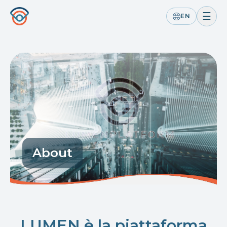
☰
EN
About
LUMEN è la piattaforma