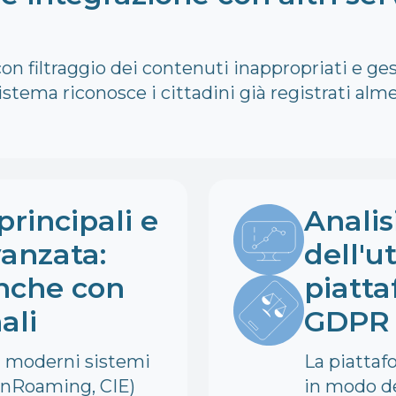
n filtraggio dei contenuti inappropriati e ges
sistema riconosce i cittadini già registrati alm
principali e
Analis
anzata:
dell'ut
anche con
piatta
ali
GDPR
ù moderni sistemi
La piattafo
enRoaming, CIE)
in modo de