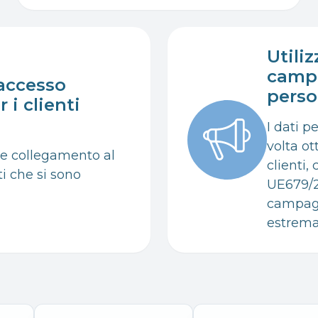
Utiliz
camp
accesso
perso
 i clienti
I dati p
volta ot
e collegamento al
clienti
nti che si sono
UE679/2
campag
estrema