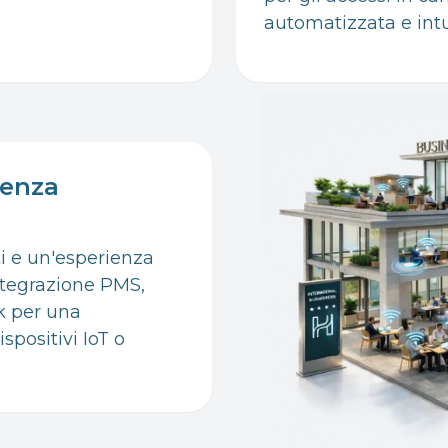
automatizzata e intui
senza
ti e un'esperienza
ntegrazione PMS,
k per una
spositivi IoT o