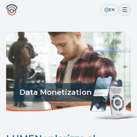
☰
EN
Data Monetization